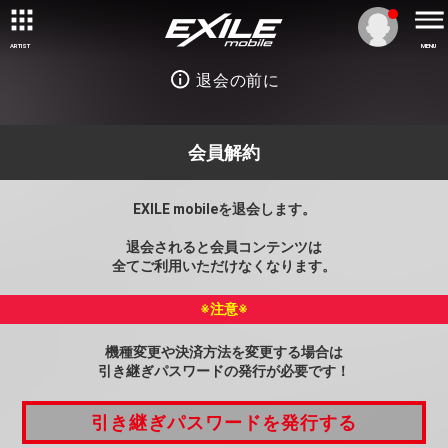
ARTIST
MENU
退会の前に
会員解約
EXILE mobileを退会します。
退会されると会員コンテンツは
全てご利用いただけなくなります。
※注意※
機種変更や決済方法を変更する場合は
引き継ぎパスワードの発行が必要です！
引き継ぎパスワードを発行する
引き継ぎパスワードを発行する