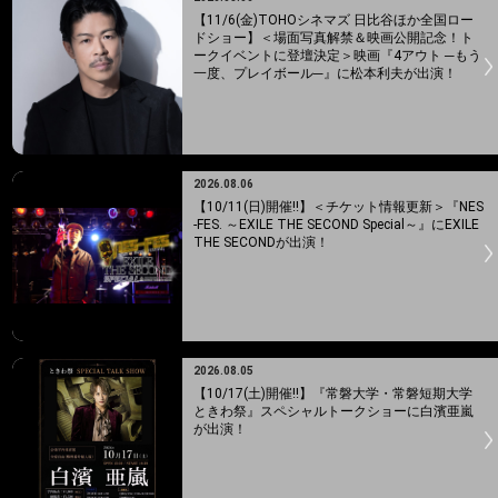
【11/6(金)TOHOシネマズ 日比谷ほか全国ロー
ドショー】＜場面写真解禁＆映画公開記念！ト
ークイベントに登壇決定＞映画『4アウト ─もう
一度、プレイボール─』に松本利夫が出演！
2026.08.06
【10/11(日)開催!!】＜チケット情報更新＞『NES
-FES. ～EXILE THE SECOND Special～』にEXILE
THE SECONDが出演！
2026.08.05
【10/17(土)開催!!】『常磐大学・常磐短期大学
ときわ祭』スペシャルトークショーに白濱亜嵐
が出演！