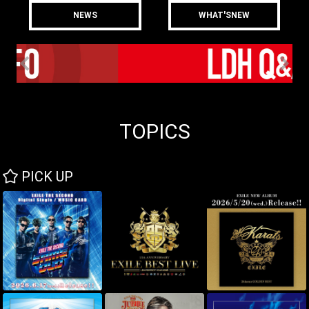
NEWS
WHAT'SNEW
TOPICS
PICK UP