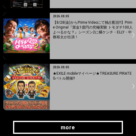
2026.08.05
【8/28(金)からPrime Videoにて独占配信!!】Prim
e Original『賞金1億円の究極実験 トモダチ100人
よべるかな？』シーズン2に橘ケンチ・ELLY・中
務裕太が出演！
2026.08.05
★EXILE mobileマイページ★TREASURE PIRATE
Sバトル開催!!
more
more