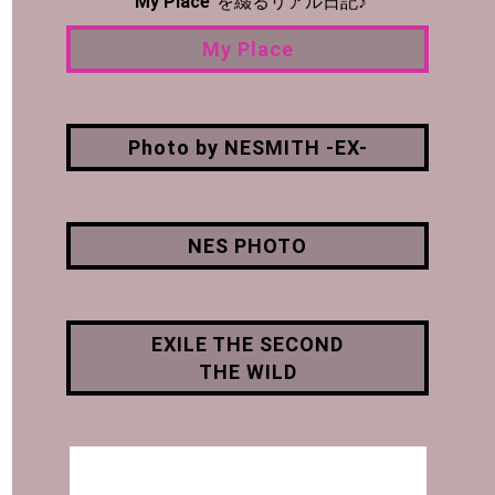
My Place
"My Place"
を綴るリアル日記♪
My Place
Photo by NESMITH -EX-
Photo by NESMITH -EX-
NES PHOTO
NES PHOTO
EXILE THE SECOND
THE WILD
EXILE THE SECOND
THE WILD