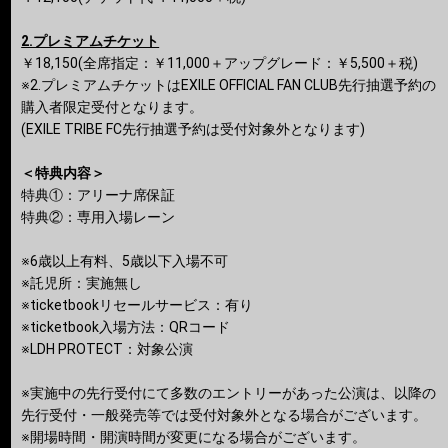
2.プレミアムチケット
￥18,150(全席指定：￥11,000＋アップグレード：￥5,500＋税)
※2.プレミアムチケットはEXILE OFFICIAL FAN CLUB先行抽選予約の
購入者限定受付となります。
(EXILE TRIBE FC先行抽選予約は受付対象外となります)
＜特典内容＞
特典①：アリーナ席保証
特典②：専用⼊場レーン
※6歳以上有料、5歳以下入場不可
※託児所：実施無し
※ticketbookリセールサービス：有り
※ticketbook入場方法：QRコード
※LDH PROTECT：対象公演
※実施中の先行受付にて多数のエントリーがあった公演は、以降の
先行受付・一般発売等では受付対象外となる場合がございます。
※開場時間・開演時間が変更になる場合がございます。