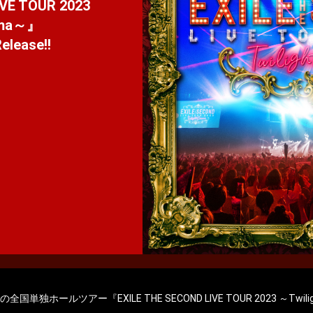
VE TOUR 2023
nema～』
elease!!
国単独ホールツアー『EXILE THE SECOND LIVE TOUR 2023 ～Twili