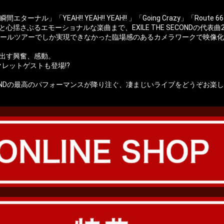
瞬間エターナル」「YEAH!! YEAH!! YEAH!! 」「Going Crazy」「R
u」と心揺さぶるエモーショナルな楽曲まで、EXILE THE SECONDの
ホールツアーでしか実現できなかった臨場感のあるカメラワークで映像
出す興奮、感動。
レットゲストも登場!?
SECONDの最高のパフォーマンスが降り注ぐ、凄まじいライブをどうぞお楽