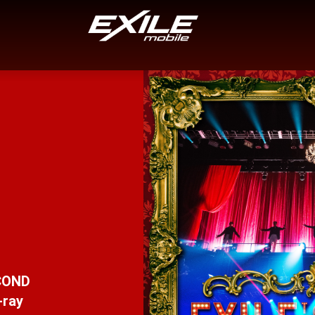
COND
-ray