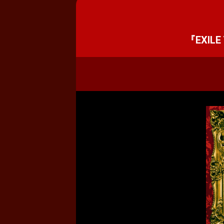
『EXILE