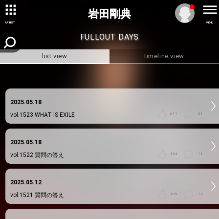
岩田剛典
岩田剛典
ARTIST
MENU
FULLOUT DAYS
list view
timeline view
2025.05.18
vol.1523
WHAT IS EXILE
611
51
2025.05.18
vol.1522
質問の答え
494
11
2025.05.12
vol.1521
質問の答え
499
14