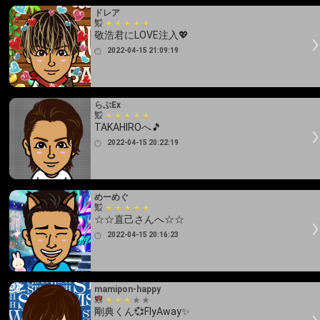
ドレア
敬浩君にLOVE注入💖
2022-04-15 21:09:19
らぶEx
TAKAHIROへ🎵
2022-04-15 20:22:19
めーめぐ
☆☆直己さんへ☆☆
2022-04-15 20:16:23
mamipon-happy
剛典くん💞FlyAway✨