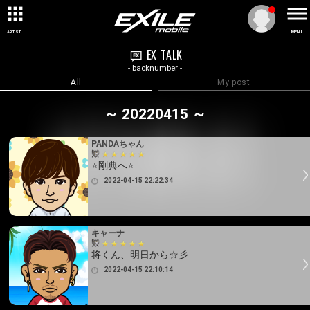
ARTIST
MENU
EX TALK
- backnumber -
All
My post
～ 20220415 ～
PANDAちゃん
⭐剛典へ⭐
2022-04-15 22:22:34
キャーナ
将くん、明日から☆彡
2022-04-15 22:10:14