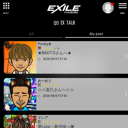
ARTIST
MENU
EX TALK
All
My post
Pocky★
★NAOTOさんへ★
2026/08/07 07:46
めーめぐ
☆☆直己さんへ☆☆
2026/08/07 07:05
ドレア
愛Love～敬浩様へ💟