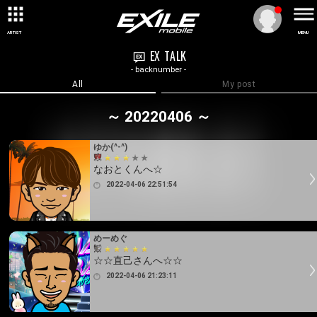
ARTIST
MENU
EX TALK
- backnumber -
All
My post
～ 20220406 ～
ゆか(^-^)
なおとくんへ☆
2022-04-06 22:51:54
めーめぐ
☆☆直己さんへ☆☆
2022-04-06 21:23:11