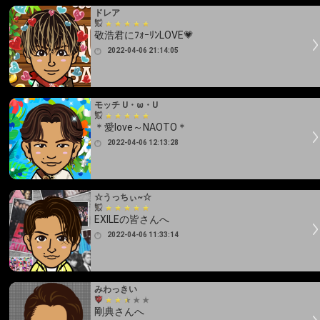
ドレア
敬浩君にﾌｫｰﾘﾝLOVE💗
2022-04-06 21:14:05
モッチ U・ω・U
＊愛love～NAOTO＊
2022-04-06 12:13:28
☆うっちぃ~☆
EXILEの皆さんへ
2022-04-06 11:33:14
みわっきい
剛典さんへ