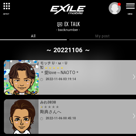
ARTIST
MENU
EX TALK
- backnumber -
All
My post
～ 20221106 ～
モッチ U・ω・U
＊愛love～NAOTO＊
2022-11-06 03:19:14
みわ3838
剛典さんへ
2022-11-06 00:45:10