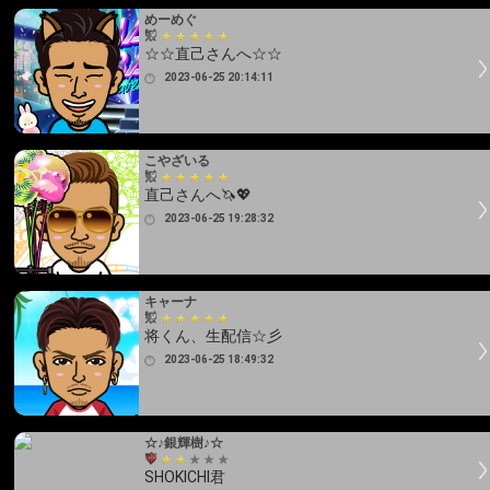
めーめぐ
☆☆直己さんへ☆☆
2023-06-25 20:14:11
こやざいる
直己さんへ🦄💖
2023-06-25 19:28:32
キャーナ
将くん、生配信☆彡
2023-06-25 18:49:32
☆♪銀輝樹♪☆
SHOKICHI君