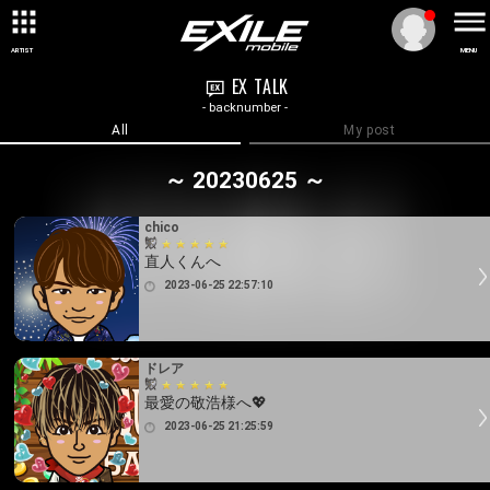
ARTIST
MENU
EX TALK
- backnumber -
All
My post
～ 20230625 ～
chico
直人くんへ
2023-06-25 22:57:10
ドレア
最愛の敬浩様へ💖
2023-06-25 21:25:59