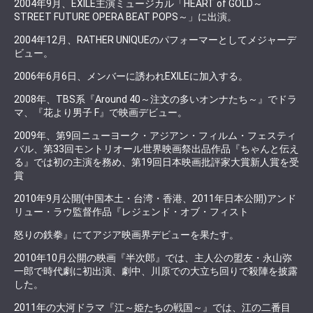
2004年9月、EXILE主演ミュージカル「HEART of GOLD～
STREET FUTURE OPERA BEAT POPS～」に出演。
2004年12月、RATHER UNIQUEのパフォーマーとしてメジャーデ
ビュー。
2006年6月6日、メンバーに誘われEXILEに加入する。
2008年、TBS系『Around 40～注文の多いオンナたち～』でドラ
マ、『花より男子 F』で映画デビュー。
2009年、第9回ニューヨーク・アジアン・フィルム・フェスティ
バル、第33回モントリオール世界映画祭出品作品『ちゃんと伝え
る』では初の主演を務め、第19回日本映画批評家大賞新人賞を受
賞
2010年9月公開(中国本土・台湾・香港、2011年日本公開)アンド
リュー・ラウ監督作品『レジェンド・オブ・フィスト
怒りの鉄拳』にてアジア映画界デビューを果たす。
2010年10月公開の映画『半次郎』では、主人公の盟友・永山弥
一郎で時代劇に初出演、劇中、川原での大立ち回りで殺陣を披露
した。
2011年の大河ドラマ『江～姫たちの戦国～』では、江の二番目