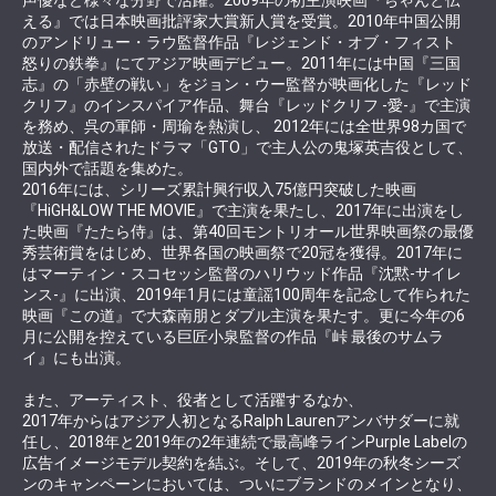
える』では日本映画批評家大賞新人賞を受賞。2010年中国公開
のアンドリュー・ラウ監督作品『レジェンド・オブ・フィスト
怒りの鉄拳』にてアジア映画デビュー。2011年には中国『三国
志』の「赤壁の戦い」をジョン・ウー監督が映画化した『レッド
クリフ』のインスパイア作品、舞台『レッドクリフ -愛-』で主演
を務め、呉の軍師・周瑜を熱演し、 2012年には全世界98カ国で
放送・配信されたドラマ「GTO」で主人公の鬼塚英吉役として、
国内外で話題を集めた。
2016年には、シリーズ累計興行収入75億円突破した映画
『HiGH&LOW THE MOVIE』で主演を果たし、2017年に出演をし
た映画『たたら侍』は、第40回モントリオール世界映画祭の最優
秀芸術賞をはじめ、世界各国の映画祭で20冠を獲得。2017年に
はマーティン・スコセッシ監督のハリウッド作品『沈黙‐サイレ
ンス‐』に出演、2019年1月には童謡100周年を記念して作られた
映画『この道』で大森南朋とダブル主演を果たす。更に今年の6
月に公開を控えている巨匠小泉監督の作品『峠 最後のサムラ
イ』にも出演。
また、アーティスト、役者として活躍するなか、
2017年からはアジア人初となるRalph Laurenアンバサダーに就
任し、2018年と2019年の2年連続で最高峰ラインPurple Labelの
広告イメージモデル契約を結ぶ。そして、2019年の秋冬シーズ
ンのキャンペーンにおいては、ついにブランドのメインとなり、