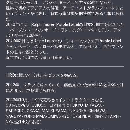
グローバルモデル、アンバサダーとして世界の顔となった。
世界で初めてアジア人の俳優・アーティストがラルフローレンと
いうブランドを代表し、背負う事は歴史的快挙であると報じられ
た。
2020年には、Ralph Lauren Purple Labelの創立25周年を記念した
「パープル レーベル オードトワレ」のグローバルモデル、アン
バサダーにも就任し、
2024年3月にはRalph Laurenの「フォーマルウェアPurple Label
キャンペーン」のグローバルモデルとして起用され、再びブラン
ドの世界の顔となった。
近年では台湾での活躍も目覚ましい。
HIROに憧れて16歳からダンスを始める。
2002年、クラブで踊っていて、偶然見ていたMAKIDAIとÜSAの目
にとまり、声を掛けられる。
2003年10月、EXPG東京校のインストラクターとなる。
(現在EXPG STUDIOは、日本国内にTOKYO･MIYAZAKI･
SAPPORO･OSAKA･MATSUYAMA･FUKUOKA･OKINAWA･
NAGOYA･YOKOHAMA･OMIYA･KYOTO･SENDAI、海外はTAIPEI･
NYの全14校がある)