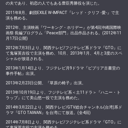
の夫であり、初恋の人でもある豊臣秀勝役を演じた。
2011年8月、劇団EXILE W-IMPACT『レッド・クリフ -愛-』で主
演を務める。
2012年、主演映画『ワーキング・ホリデー』が第4回沖縄国際映
画祭 長編プログラム「Peace部門」出品作品される。(2012年11
月17日公開)
2012年7月3日より、関西テレビ/フジテレビ系ドラマ『GTO』に
て鬼塚英吉役で主演を務め、10月、2013年1月、4月と3度のスペ
シャルが放送される。
2013年1月14日より、フジテレビ月9ドラマ『ビブリア古書堂の
事件手帖』出演。
2013年2月23日公開、『草原の椅子』出演。
2013年10月19日より、フジテレビ系＜土11ドラ＞『ハニー・ト
ラップ』にて美山悠一役で主演を務めた。
2014年3月22日より、関西テレビ/GTV総合チャンネル(台湾)系ド
ラマ『GTO TAIWAN』を台湾にて放送。(全4回)
2014年7月8日より、関西テレビ/フジテレビ系ドラマ『GTO』に
て鬼塚英吉役で主演を務める。