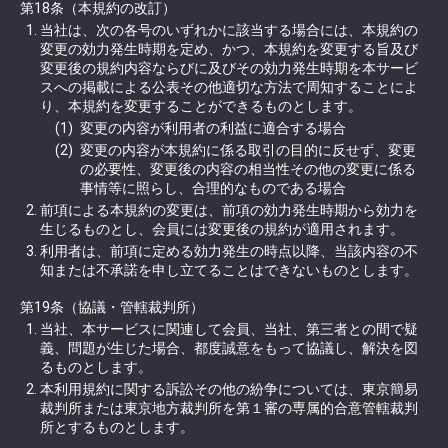
第18条（本規約の改訂）
当社は、次の各号のいずれかに該当する場合には、本規約の
変更の効力発生時期を定め、かつ、本規約を変更する旨及び
変更後の規約内容ならびに及びその効力発生時期を本サービ
スへの掲載による公表その他適切な方法で周知することによ
り、本規約を変更することができるものとします。
変更の内容が利用者の利益に適合する場合
変更の内容が本規約に係る取引の目的に反せず、変更
の必要性、変更後の内容の相当性その他の変更に係る
事情等に照らし、合理的なものである場合
前項による本規約の変更は、前項の効力発生時期から効力を
生じるものとし、会員には変更後の規約が適用されます。
利用者は、前項に定める効力発生の時点以降、当該内容の不
知または不承諾を申し立てることはできないものとします。
第19条（協議・管轄裁判所）
当社、本サービスに関連して会員、当社、第三者との間で疑
義、問題が生じた場合、都度誠意をもって協議し、解決を図
るものとします。
本利用規約に関する訴訟その他の紛争については、東京簡易
裁判所または東京地方裁判所を第１審の専属的合意管轄裁判
所とするものとします。