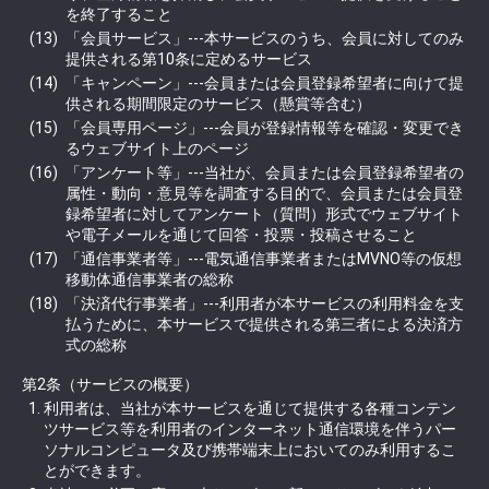
を終了すること
「会員サービス」---本サービスのうち、会員に対してのみ
提供される第10条に定めるサービス
「キャンペーン」---会員または会員登録希望者に向けて提
供される期間限定のサービス（懸賞等含む）
「会員専用ページ」---会員が登録情報等を確認・変更でき
るウェブサイト上のページ
「アンケート等」---当社が、会員または会員登録希望者の
属性・動向・意見等を調査する目的で、会員または会員登
録希望者に対してアンケート（質問）形式でウェブサイト
や電子メールを通じて回答・投票・投稿させること
「通信事業者等」---電気通信事業者またはMVNO等の仮想
移動体通信事業者の総称
「決済代行事業者」---利用者が本サービスの利用料金を支
払うために、本サービスで提供される第三者による決済方
式の総称
第2条（サービスの概要）
利用者は、当社が本サービスを通じて提供する各種コンテン
ツサービス等を利用者のインターネット通信環境を伴うパー
ソナルコンピュータ及び携帯端末上においてのみ利用するこ
とができます。