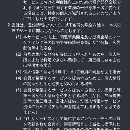
サービスにおける利便性向上のための研究開発全般で
利用（研究開発に関する業務の一部を第三者に委託す
る場合には、特定の個人が識別されることのないよう
に加工した上で委託します）
当社は、登録情報について、以下各号の場合を除き、本人以
外の第三者に開示しないものとします。
本サービスの向上、関連事業開発及び提携企業のマー
ケティング等の目的で登録情報を集計及び分析、広告
配信等する場合
前号の集計及び分析等により得られたものを、個人を
識別または特定できない態様にて、第三者に開示また
は提供する場合
個人情報の開示や利用について会員の同意がある場合
会員が希望するサービスを提供するために、個人情報
の開示や利用が必要と認められる場合
会員が希望するサービスを提供する目的で、提携先等
第三者が個人情報を必要とする場合（なお、当該提携
先等の第三者は、当社が提供した個人情報をサービス
提供のために必要な範囲を超えて利用することはでき
ません）
当社がサービスとして提供するアンケート等への回答
を依頼された会員が、回答情報として当社に提供した
文字、数字、静止画、動画像その他の情報を第三者に