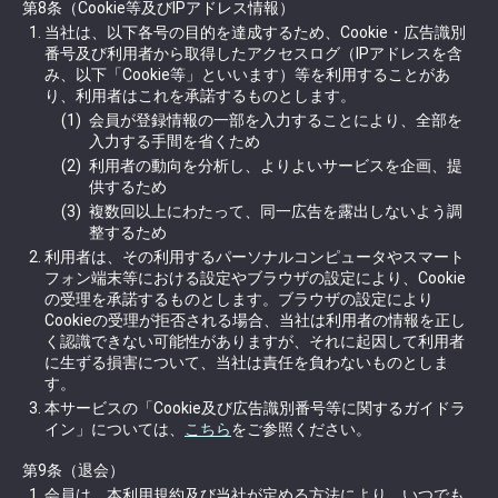
第8条（Cookie等及びIPアドレス情報）
当社は、以下各号の目的を達成するため、Cookie・広告識別
番号及び利用者から取得したアクセスログ（IPアドレスを含
み、以下「Cookie等」といいます）等を利用することがあ
り、利用者はこれを承諾するものとします。
会員が登録情報の一部を入力することにより、全部を
入力する手間を省くため
利用者の動向を分析し、よりよいサービスを企画、提
供するため
複数回以上にわたって、同一広告を露出しないよう調
整するため
利用者は、その利用するパーソナルコンピュータやスマート
フォン端末等における設定やブラウザの設定により、Cookie
の受理を承諾するものとします。ブラウザの設定により
Cookieの受理が拒否される場合、当社は利用者の情報を正し
く認識できない可能性がありますが、それに起因して利用者
に生ずる損害について、当社は責任を負わないものとしま
す。
本サービスの「Cookie及び広告識別番号等に関するガイドラ
イン」については、
こちら
をご参照ください。
第9条（退会）
会員は、本利用規約及び当社が定める方法により、いつでも