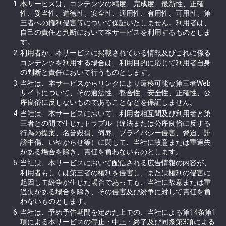
本サービスは、コンテンツの精度、完成度、最新性、正確
性、妥当性、道徳性、安全性、適用性、有用性、可用性、第
三者への権利侵害等について保証いたしません。利用者は、
自己の責任と判断において本サービスを利用するものとしま
す。
利用者が、本サービスに掲載されている情報及びこれに係る
コンテンツを利用する場合は、利用目的に応じて利用者自身
の判断と責任において行うものとします。
当社は、本サービスからリンクにより遷移可能な第三者Web
サイトについて、その適法性、整合性、安全性、正確性、公
序良俗に反しないものであることなどを保証しません。
当社は、本サービスにおいて、利用者相互間及び利用者と第
三者との間で生じたトラブル（違法または公序良俗に反する
行為の提案、名誉毀損、侮辱、プライバシー侵害、脅迫、誹
謗中傷、いやがらせ等）に関して、当社に故意または重過失
がある場合を除き、責任を負わないものとします。
当社は、本サービスにおいて配信される広告情報の内容が、
利用者もしくは第三者の権利を侵害し、または権利の侵害に
起因して紛争が生じた場合であっても、当社に故意または重
過失がある場合を除き、その侵害及び紛争に対して責任を負
わないものとします。
当社は、予め予告期間を定めた上での、当社による第14条第1
項による本サービスの停止・中止・終了及び同条第3項による