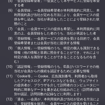
「会員登録希望者」---会員として本サービスに登録を希望
する者
「会員登録」---会員登録希望者が本利用規約に同意し、本
利用規約及び当社が定める方法により、会員サービスの提
供を申し込み、当社が承認をしたことにより登録された状
態のこと
「会員」---会員サービスの提供を希望し、本利用規約に同
意の上、会員登録をした者のうち、当社が承認をした者
「登録情報」---会員サービスの提供を受ける目的で、会員
登録希望者または会員が当社に提供する情報
「個人情報」---登録情報のうち、特定の個人を識別できる
情報（他の情報と容易に照合することができ、それにより
特定の個人を識別することができることとなるものを含
む）
「認証情報」---登録情報のうち、ID及びパスワードその他
当社が会員からの接続を認証するために必要な情報
「Cookie等」--- Cookie、広告識別番号、利用者から取得
したアクセスログ、IPアドレスなどを含む、ウェブサイト
の提供者が、ブラウザを介して訪問者のコンピュータに一
時的に簡単なデータを書き込む仕組みのこと（訪問者の識
別や認証、訪問回数の記録などに利用します）
「退会」---会員が、本利用規約及び当社が定める方法によ
り、登録情報を抹消し、会員サービスの提供を受けること