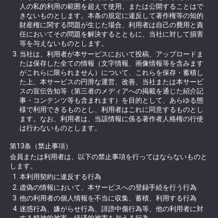
人の私的利用の範囲を超えて使用、または公開することはで
きないものとします。本条の規定に違反して著作権等の知的
財産権に関する問題が生じた場合、利用者は自己の費用と責
任においてその問題を解決するとともに、当社に対して損害
等を与えないものとします。
当社は、利用者が本サービスにおいて投稿、アップロードま
たは保存した全ての情報（文字情報、画像情報等を含みます
がこれらに限られません）について、これらを保存・蓄積し
た上、本サービスの円滑な運営、改善、当社または本サービ
スの宣伝告知等（第三者のメディアへの掲載を通じた紹介記
事・コンテンツ等も含まれます）を目的として、あらゆる態
様で利用できるものとし、利用者はこれに同意するものとし
ます。なお、利用者は、当該情報に係る著作者人格権の行使
は行わないものとします。
第13条（禁止事項）
会員または利用者は、以下の禁止事項を行ってはならないものと
します。
本利用契約に違反する行為
虚偽の情報において、本サービスへの登録手続を行う行為
他の利用者の個人情報を不当に収集、蓄積、利用する行為
迷惑行為、嫌がらせ行為、誹謗中傷行為等、他の利用者に対