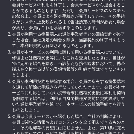
会員サービスの利用を終了し、会員サービスから退会するこ
とができるものとします。ただし、会員サービスのシステム
の都合上、会員による退会手続きが完了してから、その手続
きがシステム上反映されるまで当社所定の時間が必要な場合
があり、会員はこれを承諾するものとします。
会員が利用する携帯端末の通信事業者等との回線契約が終了
した場合、当社所定の場合を除き、当該契約の終了日をもっ
て、本利用契約も解除されるものとします。
会員が本サービスの利用に際して用いる携帯端末について、
修理または機種変更等によりこれを交換したときは、当社が
特に定める場合を除き、当該新たな携帯端末において、携帯
端末を交換する以前の登録情報等の引継ぎ等はできないもの
とします。
会員が本利用契約を解除する場合、会員の所有する携帯端末
を通じて解除の手続きを行なっていただきます。会員が本サ
ービスに対応していない携帯端末に機種変更後に本利用契約
を解除する場合は、利用者自身で機種変更前に契約締結して
いた通信事業者等を通じて、本サービスの解除手続きを行う
ものとします。
会員は会員サービスから退会した場合、当社の判断により、
会員に関わる情報およびコンテンツを全て消去できるものと
し、その返却等の要望には応じません。また、第10条に定め
られたすべてのサービスを受ける権利、電子メール等による