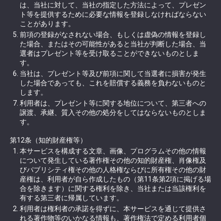
は、当社に対して、当社の指定した方法によって、プレゼン
ト等を提供するために必要な情報を登録しなければならない
ことがあります。
前項の登録がなされない場合、もしくは虚偽の情報を登録し
た場合、またはその可能性があると当社が判断した場合、当
選者はプレゼント等を受け取ることができないものとしま
す。
当社は、プレゼント等及び前項に関して当選者に損害が発生
した場合であっても、これを賠償する義務を負わないものと
します。
利用者は、プレゼント等に関する地位について、第三者への
譲渡、承継、質入その他の処分をしてはならないものとしま
す。
第12条（知的財産権等）
本サービスを構成する文章、画像、プログラムその他の情報
について発生している著作権その他の知的財産権、肖像権及
びパブリシティ権その他の人格権ならびに所有権その他の財
産権は、利用者が自ら作成したもの（第11条第2項に掲げる場
合を除きます）に関する権利を除き、当社または当該権利を
有する第三者に帰属しています。
利用者は権利者の承諾を得ずに、本サービスを通じて提供さ
れる著作物等のいかなる情報も、著作権法で定める利用者個