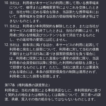
当社は、利用者が本サービスの利用に際して用いる携帯端末
について、修理または機種変更等によりこれを交換したとき
は、当社が特に定める場合を除き、当該新たな携帯端末にお
いて、携帯端末を交換する以前の登録情報等の引継ぎ等はで
きないものとします。
当社は、利用者が本利用契約を解除したとき、または当社が
本サービスの運営を終了したときは、当社の判断により、利
用者に関わる情報及びコンテンツを全て消去できるものと
し、その返却等の要望には応じません。
当社は、前各項に掲げるほか、本サービスの利用に起因して
利用者に発生した損害について、利用者に対して当社の債務
不履行または不法行為に基づき損害賠償責任を負う場合に
は、利用者に現実に生じた直接かつ通常の損害に限り、当該
利用者の会員登録日以降に受領した利用料の総額を上限とし
て賠償するものとします。ただし、当社に故意または重過失
がある場合には、本条の損害賠償責任の制限は適用されず、
利用者に生じた損害を賠償します。
第17条（権利義務の譲渡禁止）
利用者は、当社の書面による事前承諾なしに、本利用規約に基づ
く契約上の地位または権利もしくは義務について、第三者への譲
渡、承継、質入その他の処分をしてはならないものとします。