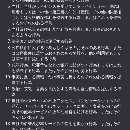
する精神的被害・経済的被害を与える行為
当社、当社がライセンスを受けているライセンサー、他の利
用者もしくはその他の第三者の知的財産権、その他の財産権
もしくは人格的な権利を侵害する行為、またはこれらを侵害
するおそれのある行為
当社及び第三者の権利及び利益を侵害しまたはそのおそれが
あるような行為
法令または条例等に違反する行為
公序良俗に反する行為もしくはそのおそれのある行為、また
は公序良俗に反するおそれのある情報を、他の利用者もしく
は第三者に提供する行為
犯罪行為、犯罪予告などの犯罪に結びつく行為もしくはこれ
を助長する行為、またはそのおそれがある行為
事実に反する情報または事実に反するおそれのある情報を提
供する行為
政治・宗教・営業を目的とする表現を含む情報を提供する行
為
当社のシステムへの不正アクセス、コンピュータウィルスの
頒布、サーバーまたはネットワークに著しく負荷をかける行
為その他本サービスの正常な運営を妨げる行為、またはその
おそれのある行為
当社の名誉及び本サービスの信用を損なう行為、またはその
おそれのある行為