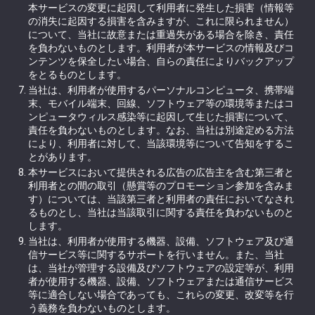
本サービスの変更に起因して利用者に発生した損害（情報等
の消失に起因する損害を含みますが、これに限られません）
について、当社に故意または重過失がある場合を除き、責任
を負わないものとします。利用者が本サービスの情報及びコ
ンテンツを保全したい場合、自らの責任によりバックアップ
をとるものとします。
当社は、利用者が使用するパーソナルコンピュータ、携帯端
末、モバイル端末、回線、ソフトウェア等の環境等またはコ
ンピュータウィルス感染等に起因して生じた損害について、
責任を負わないものとします。なお、当社は別途定める方法
により、利用者に対して、当該環境等について告知をするこ
とがあります。
本サービスにおいて提供される広告の広告主を含む第三者と
利用者との間の取引（懸賞等のプロモーション参加を含みま
す）については、当該第三者と利用者の責任においてなされ
るものとし、当社は当該取引に関する責任を負わないものと
します。
当社は、利用者が使用する機器、設備、ソフトウェア及び通
信サービス等に関するサポートを行いません。また、当社
は、当社が管理する設備及びソフトウェアの設定等が、利用
者が使用する機器、設備、ソフトウェアまたは通信サービス
等に適合しない場合であっても、これらの変更、改変等を行
う義務を負わないものとします。