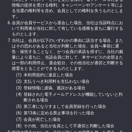
情報の提供を受ける権利、キャンペーンやアンケート等によ
る当選の権利等を含め、会員としての権利を失うものとしま
す。
会員が会員サービスから退会した場合、当社は当該時点にお
いて利用者が当社に対して有している債務を直ちに履行する
ものとします。
当社は、会員が以下のいずれかの事由に該当する場合、また
はその恐れがあると当社が判断した場合、会員へ事前に通
告・催告することなく、かつ会員の承諾を得ずに、当社の裁
量により直ちに、当該会員に対して、本サービスの全部また
は一部の利用停止、退会処分、その他当社が適切と判断する
措置をとることができるものとします。
本利用規約に違反した場合
支払うべき利用料を支払わない場合
登録情報に虚偽、過誤がある場合
登録された電子メールアドレスが機能していないと判
断される場合
第三者になりすまして会員登録を行った場合
第13条に定める禁止事項を行った場合
会員が死亡した場合
その他、当社が会員として不適切と判断した場合