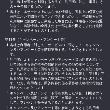
は、当社が適当と判断する方法で、利用者に対し、事前にそ
の旨を告知するものとします。
当社は、本サービス上のあらゆる情報を、運営上の必要な範
囲内において閲覧することができるものとし、当該情報が本
利用規約に抵触すると判断した場合には、利用者への事前通
知なく、当該情報の全部または一部を非公開としまたは削除
することができるものとします。
第11条（キャンペーン・アンケート等）
当社は利用者に対して、サービスの一環として、キャンペー
ン及びアンケート等を随時実施することができるものとしま
す。
利用者によるキャンペーン及びアンケート等の回答内容につ
いて発生する著作権等の知的財産権その他の権利について
は、利用者が当社に回答を送信した時点をもって当社に移転
するものとし、当社は回答内容に含まれる情報を、第7条に定
める登録情報・個人情報の取扱に準じて利用するものとしま
す。なお、利用者は、回答内容に係る著作者人格権の行使は
行わないものとします。
キャンペーン及びアンケート等を実施した場合、利用者のう
ち当社が別途指定した者（以下「当選者」といいます）に対
して、プレゼント等を提供することがあります。
キャンペーン及びアンケート等に参加しようとする利用者