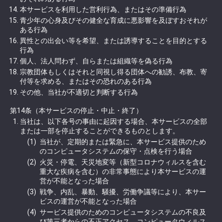
本サービスを利用した営利行為、またはその準備行為
青少年の心身及びその健全な育成に悪影響を及ぼすおそれが
ある行為
異性との出会い等を希望、または誘導することを目的とする
行為
個人、法人問わず、自らまたは組織等を偽る行為
宗教団体もしくはそれと同視し得る団体への勧誘、布教、寄
付等を求める、またはその恐れのある行為
その他、当社が不適切と判断する行為
第14条（本サービスの停止・中止・終了）
当社は、以下各号の事由に起因する場合、本サービスの全部
または一部を停止することができるものとします。
当社が、定期的または緊急に、本サービス提供のため
のコンピュータシステムの保守・点検を行う場合
火災・停電、天災地変等（新型コロナウィルスを含む
重大な疾病を含む）の非常事態により本サービスの運
営が不能となった場合
戦争、内乱、暴動、騒擾、労働争議等により、本サー
ビスの運営が不能となった場合
サービス提供のためのコンピュータシステムの不良及
び第三者からの不正アクセス、コンピュータウィルス