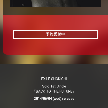
予約受付中
予約受付中
EXILE SHOKICHI
Solo 1st Single
『BACK TO THE FUTURE』
2014/06/04 (wed) release