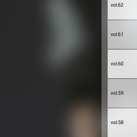
vol.62
vol.61
vol.60
vol.59
vol.58