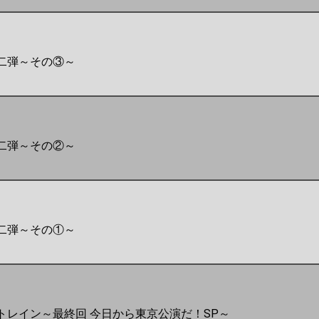
二弾～その③～
二弾～その②～
二弾～その①～
トレイン～最終回 今日から東京公演だ！SP～