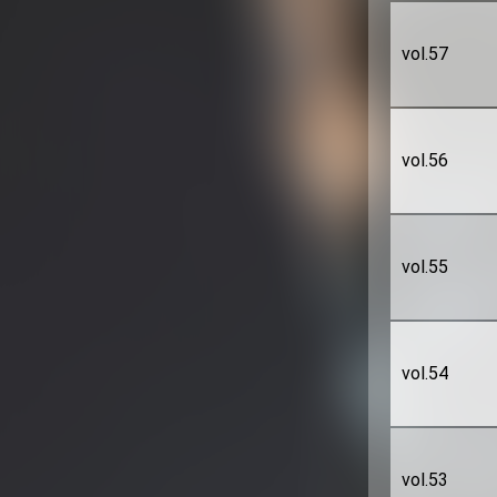
vol.57
vol.56
vol.55
vol.54
vol.53