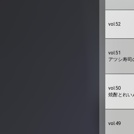
vol.52
vol.51
アツシ寿司の
vol.50
焼酎とれい
vol.49