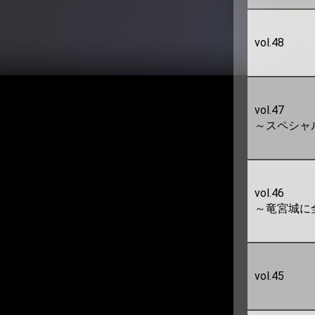
vol.48
vol.47
～スペシャル
vol.46
～竜宮城に
vol.45