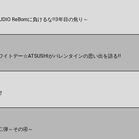
STUDIO ReBornに負けるな!!3年目の焦り～
イトデー☆ATSUSHIがバレンタインの思い出を語る!!
け
二弾～その④～