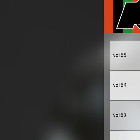
vol.65
vol.64
vol.63