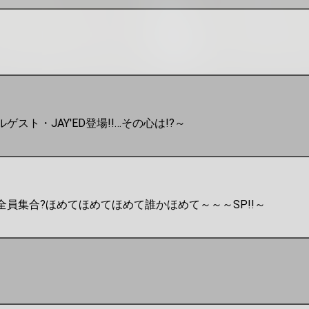
ゲスト・JAY'ED登場!!…その心は!?～
全員集合?ほめてほめてほめて誰かほめて～～～SP!!～