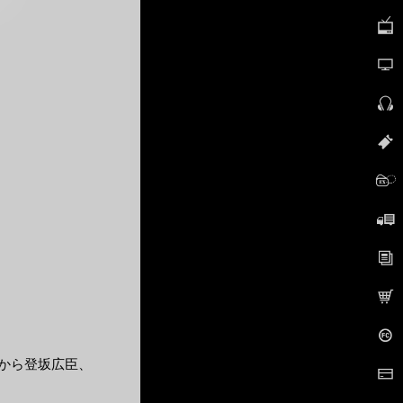
hersから登坂広臣、