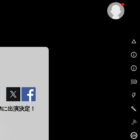
EX
CMに出演決定！