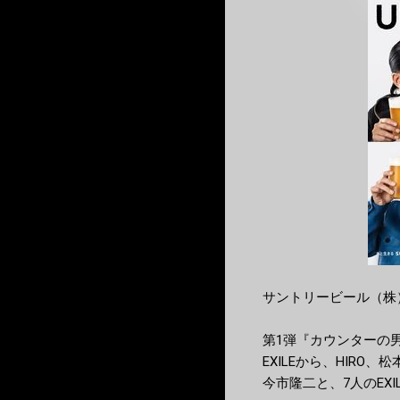
サントリービール（株）『
第1弾『カウンターの男
EXILEから、HIRO、松本
今市隆二と、7人のEXIL