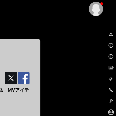
EX
松本孝弘」MVアイテ