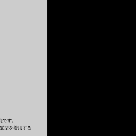
用可能です。
孝弘」MV髪型を着用する