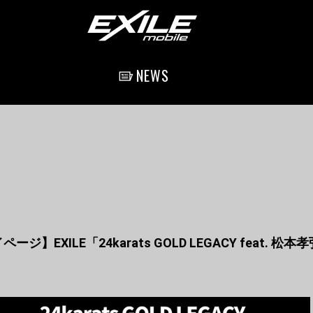
NEWS
マイページ】EXILE「24karats GOLD LEGACY feat. 