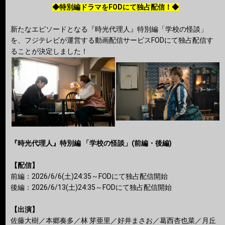
◆特別編ドラマをFODにて独占配信！◆
新たなエピソードとなる『時光代理人』特別編「学校の怪談」
を、フジテレビが運営する動画配信サービスFODにて独占配信す
ることが決定しました！
『時光代理人』特別編 「学校の怪談」(前編・後編)
【配信】
前編：2026/6/6(土)24:35～FODにて独占配信開始
後編：2026/6/13(土)24:35～FODにて独占配信開始
【出演】
佐藤大樹／本郷奏多／林 芽亜里／好井まさお／葛西杏也菜／月丘