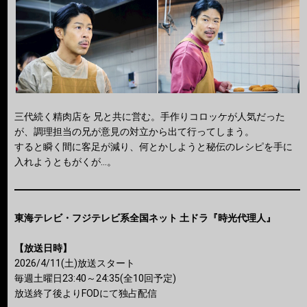
三代続く精肉店を 兄と共に営む。手作りコロッケが人気だった
が、調理担当の兄が意見の対立から出て行ってしまう。
すると瞬く間に客足が減り、何とかしようと秘伝のレシピを手に
入れようともがくが…。
東海テレビ・フジテレビ系全国ネット 土ドラ『時光代理人』
【放送日時】
2026/4/11(土)放送スタート
毎週土曜日23:40～24:35(全10回予定)
放送終了後よりFODにて独占配信