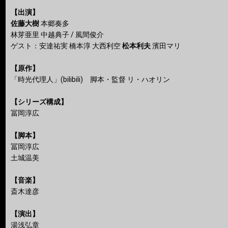
【出演】
佐藤大樹
本郷奏多
林芽亜里 中越典子 / 風間俊介
ゲスト：安達祐実 橋本淳 大西利空
松本利夫
濱田マリ
【原作】
「時光代理人」(bilibili) 脚本・監督 リ・ハオリン
【シリーズ構成】
冨岡淳広
【脚本】
冨岡淳広
土城温美
【音楽】
斎木達彦
【演出】
湯浅弘章