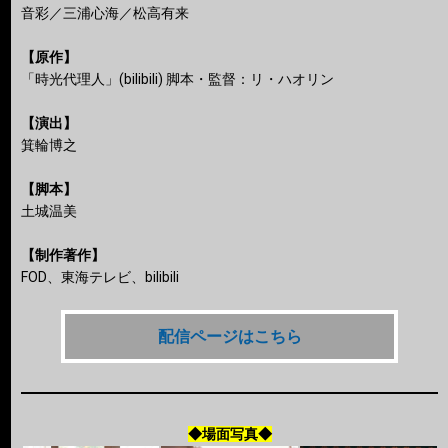
音彩／三浦心海／松高有来
【原作】
「時光代理人」(bilibili) 脚本・監督：リ・ハオリン
【演出】
箕輪博之
【脚本】
土城温美
【制作著作】
FOD、東海テレビ、bilibili
配信ページはこちら
◆場面写真◆