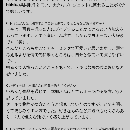
bilibiliの共同制作と伺い、大きなプロジェクトに関わることができ
て嬉しいです。
Q トキはどんな人物ですか？自分と似ているところなどありますか？
トキは、写真を撮った人にダイブすることができるという能力を
もっています。とても食いしん坊で、しかもマヨネーズが大好き
です（笑）。
そんなところもすごくチャーミングで可愛いと思いますし、頭で
考えるより感情で先に動くところは、自分と似ていて演じやすい
です。
明るくて人懐っこいところもあって、トキは普段の僕に近いなと
思いました。
Q バディを組む本郷さんの印象を教えてください。
いろんな作品を通じて、本郷さんはとてもオーラのある方だなと
思っていました。
クールで物静かな方だろうと想像していたのですが、とても明る
くて親しみやすい方でした。好きなものなど共通点もたくさんあ
り、2人で色んな話でよく盛り上がっています。
Q ドラマのキーアイテムとなる写真やカメラについてエピソードがあれば教えてく