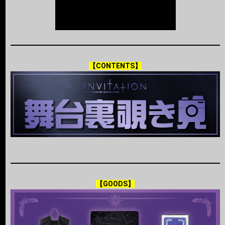
【CONTENTS】
【GOODS】