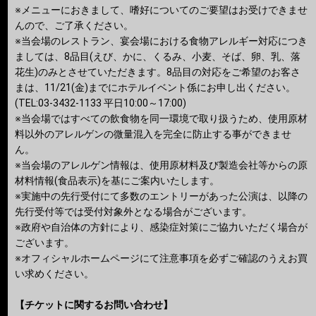
※メニューにおきまして、嗜好についてのご要望はお受けできませ
んので、ご了承ください。
※当会場のレストラン、宴会場における食物アレルギー対応につき
ましては、8品目(えび、かに、くるみ、小麦、そば、卵、乳、落
花生)のみとさせていただきます。8品目の対応をご希望のお客さ
まは、11/21(金)までにホテルイベント係にお申し出ください。
(TEL:03-3432-1133 平日10:00～17:00)
※当会場ではすべての飲食物を同一環境で取り扱うため、使用原材
料以外のアレルゲンの微量混入を完全に防止する事ができませ
ん。
※当会場のアレルゲン情報は、使用原材料及び製造会社等からの原
材料情報(食品表示)を基にご案内いたします。
※実施中の先行受付にて多数のエントリーがあった公演は、以降の
先行受付等では受付対象外となる場合がございます。
※政府や自治体の方針により、感染症対策にご協力いただく場合が
ございます。
※オフィシャルホームページにて注意事項を必ずご確認のうえお買
い求めください。
【チケットに関するお問い合わせ】