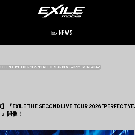
NEWS
 SECOND LIVE TOUR 2026 "PERFECT YEAR BEST ~Born To Be Wild~"
EXILE THE SECOND LIVE TOUR 2026 "PERFECT YE
ld~"』開催！