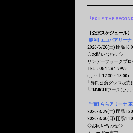
『EXILE THE SECOND 
【公演スケジュール】
[静岡] エコパアリーナ
2026/6/20(土) 開場16:0
◇お問い合わせ◇
サンデーフォークプロ
TEL：054-284-9999
(月～土12:00～18:00)
└静岡公演グッズ販売
└ENNICHIブースにつ
[千葉] ららアリーナ 
2026/8/29(土) 開場15:0
2026/8/30(日) 開場14:0
◇お問い合わせ◇
キョードー東京