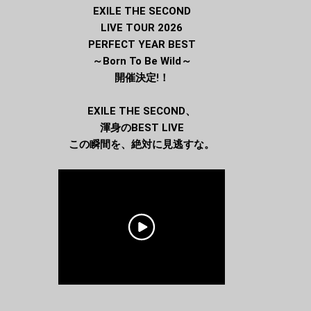
EXILE THE SECOND
LIVE TOUR 2026
PERFECT YEAR BEST
～Born To Be Wild～
開催決定!！
EXILE THE SECOND、
渾⾝のBEST LIVE
この瞬間を、絶対に⾒逃すな。