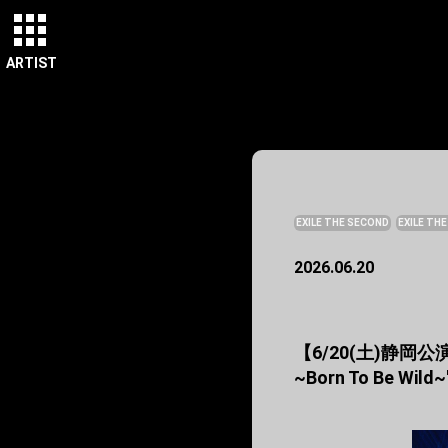
ARTIST
EXILE THE SECOND
EXILE THE
2026.06.20
【6/20(土)静岡公演】『
~Born To Be Wi