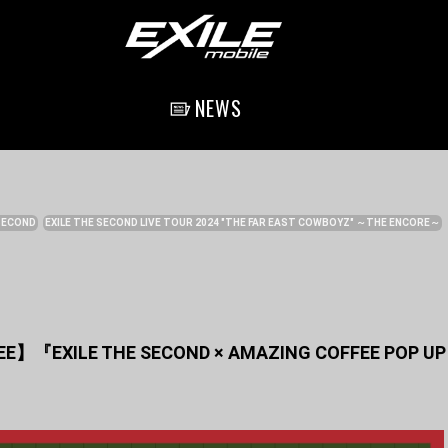
NEWS
 SECOND
EXILE THE SECOND LIVE TOUR 2024 "THE FAR EAST COWBOYZ" ～THE ENCORE～
E】『EXILE THE SECOND × AMAZING COFFEE POP 