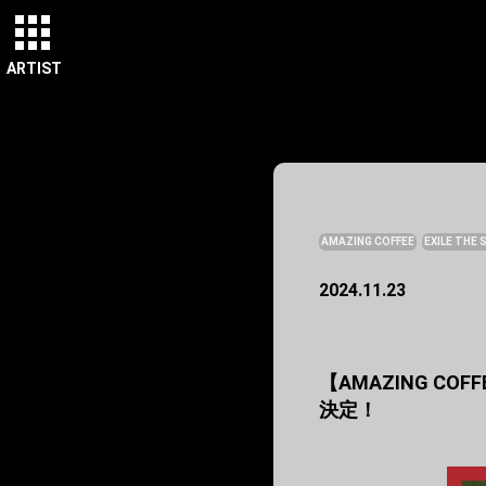
ARTIST
AMAZING COFFEE
EXILE THE
2024.11.23
【AMAZING COFFE
決定！