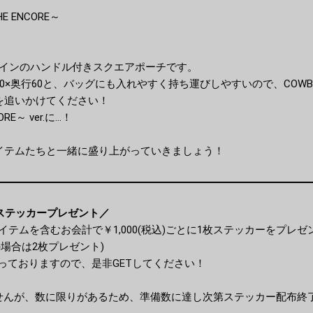
E ENCORE～
限定デザインのハンドル付きスクエアポーチです。
120×奥行60と、バッグにも入れやすく持ち運びしやすいので、COW
を追いかけてください！
～ ver.に...！
アイテムたちと一緒に盛り上がっていきましょう！
限定ステッカープレゼント／
EEのアイテムを含むお会計で￥1,000(税込)ごとに1枚ステッカーをプ
)の場合は2枚プレゼント)
っておりますので、是非GETしてください！
せんが、数に限りがあるため、準備数に達し次第ステッカー配布終