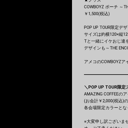
★グッズ
COWBOYZ ポーチ ～TH
￥1,500(税込)
POP UP TOUR
サイズは約横120×縦
Tと一緒にイケおじ達
デザインも～THE ENCORE
アメコのCOWBOYZ
＼POP UP TOUR
AMAZING COFF
(お会計￥2,000(税込
各会場限定カラーとな
※大変申し訳ございま