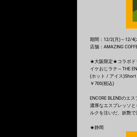
期間：12/2(月)～12/4(
店舗：AMAZING COFFEE
★大阪限定★コラボド
イケおじラテ～THE EN
(ホット / アイス)Short 
￥700(税込)
ENCORE BLEND
濃厚なエスプレッソと
ルクを注いだ、妖艶で
★静岡