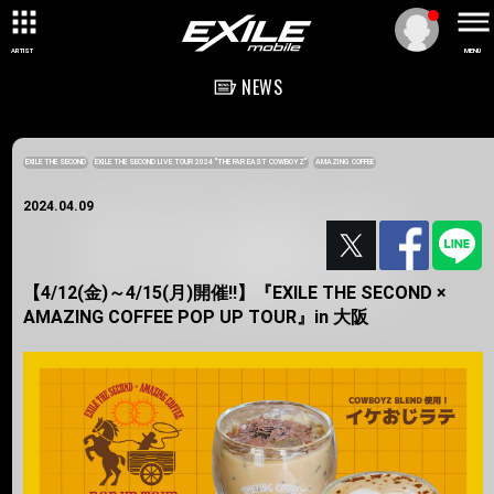
ARTIST
MENU
NEWS
EXILE THE SECOND
EXILE THE SECOND LIVE TOUR 2024 "THE FAR EAST COWBOYZ"
AMAZING COFFEE
2024.04.09
【4/12(金)～4/15(月)開催!!】『EXILE THE SECOND ×
AMAZING COFFEE POP UP TOUR』in 大阪