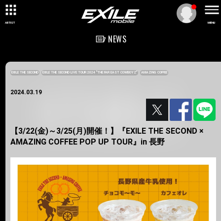
ARTIST
MENU
NEWS
EXILE THE SECOND
EXILE THE SECOND LIVE TOUR 2024 "THE FAR EAST COWBOYZ"
AMAZING COFFEE
2024.03.19
【3/22(金)～3/25(月)開催！】『EXILE THE SECOND ×
AMAZING COFFEE POP UP TOUR』in 長野