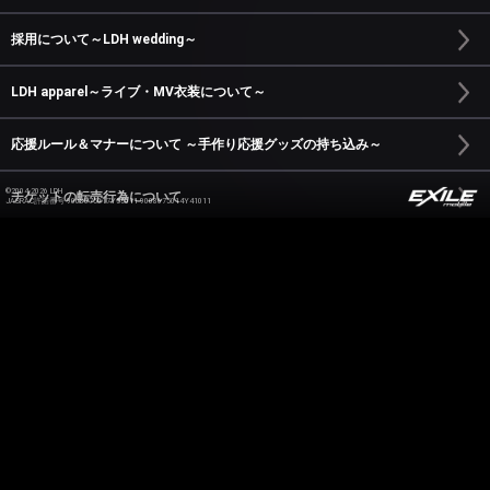
採用について～LDH wedding～
LDH apparel～ライブ・MV衣装について～
応援ルール＆マナーについて ～手作り応援グッズの持ち込み～
©2004-2026 LDH
チケットの転売行為について
JASRAC許諾番号 9008675017Y55011 9008675014Y41011
TEAM GENESISとCREATIVE制作スタッフについて
LDHについて～マネージメント～
悪質な詐欺について
ライブ～鑑賞ルール＆マナーについて～
mobile画像・動画の転載について