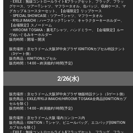
・EXILE：無線コントロールライト&フラッグセット、フラッグ、フラッ
グケース、ツアーTシャツ、マフラータオル、缶バッジ、収納ケース、マ
グカップ＆コースターセット、【会場限定】リップケース
・SPECIAL SHOWCASE：ツアーTシャツ、マフラータオル
・RYUJI IMAICHI：ハーフネックTシャツ、キャラクターキーホルダー、
【会場限定】スノードーム
・HIROOMI TOSAKA：裏毛Tシャツ、ハンドミラー、【会場限定】ルー
ヴぬいぐるみキーホルダー
販売時間：開場～開演
販売場所：京セラドーム大阪3F中央プラザ IGNITIONカプセル特設テント
（3ゲート側）
販売商品：IGNITIONカプセル
販売時間：14:00～終演後約1時間(予定)
2/26(水)
販売場所：京セラドーム大阪3F中央プラザ 物販特設テント（3ゲート側）
販売商品：EXILE/RYUJI IMAICHI/HIROOMI TOSAKA全商品(IGNITIONカプ
セルを除く)
販売時間：14:00～終演後約1時間(予定)
販売場所：京セラドーム大阪 場内コンコース内
販売商品：IGNITION：Tシャツ、ビニールバッグ、エコバッグ(IGNITION
カプセルを除く)
・EXILE：無線コントロールライト&フラッグセット、フラッグ、フラッ