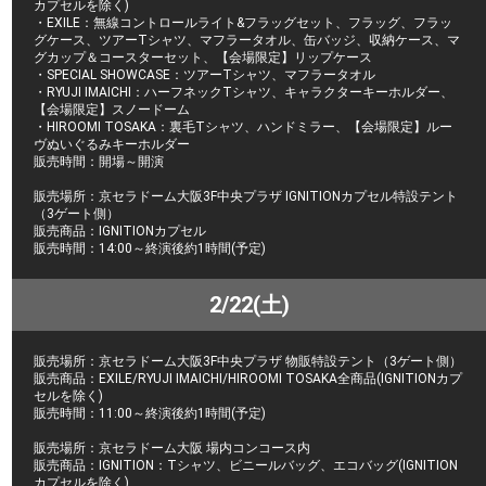
カプセルを除く)
・EXILE：無線コントロールライト&フラッグセット、フラッグ、フラッ
グケース、ツアーTシャツ、マフラータオル、缶バッジ、収納ケース、マ
グカップ＆コースターセット、【会場限定】リップケース
・SPECIAL SHOWCASE：ツアーTシャツ、マフラータオル
・RYUJI IMAICHI：ハーフネックTシャツ、キャラクターキーホルダー、
【会場限定】スノードーム
・HIROOMI TOSAKA：裏毛Tシャツ、ハンドミラー、【会場限定】ルー
ヴぬいぐるみキーホルダー
販売時間：開場～開演
販売場所：京セラドーム大阪3F中央プラザ IGNITIONカプセル特設テント
（3ゲート側）
販売商品：IGNITIONカプセル
販売時間：14:00～終演後約1時間(予定)
2/22(土)
販売場所：京セラドーム大阪3F中央プラザ 物販特設テント（3ゲート側）
販売商品：EXILE/RYUJI IMAICHI/HIROOMI TOSAKA全商品(IGNITIONカプ
セルを除く)
販売時間：11:00～終演後約1時間(予定)
販売場所：京セラドーム大阪 場内コンコース内
販売商品：IGNITION：Tシャツ、ビニールバッグ、エコバッグ(IGNITION
カプセルを除く)