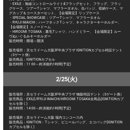
・EXILE：無線コントロールライト&フラッグセット、フラッグ、フラッ
グケース、ツアーTシャツ、マフラータオル、缶バッジ、収納ケース、マ
グカップ＆コースターセット、【会場限定】リップケース
・SPECIAL SHOWCASE：ツアーTシャツ、マフラータオル
・RYUJI IMAICHI：ハーフネックTシャツ、キャラクターキーホルダー、
【会場限定】スノードーム
・HIROOMI TOSAKA：裏毛Tシャツ、ハンドミラー、【会場限定】ルー
ヴぬいぐるみキーホルダー
販売時間：開場～開演
販売場所：京セラドーム大阪3F中央プラザ IGNITIONカプセル特設テント
（3ゲート側）
販売商品：IGNITIONカプセル
販売時間：11:00～終演後約1時間(予定)
2/25(火)
販売場所：京セラドーム大阪3F中央プラザ 物販特設テント（3ゲート側）
販売商品：EXILE/RYUJI IMAICHI/HIROOMI TOSAKA全商品(IGNITIONカプ
セルを除く)
販売時間：14:00～終演後約1時間(予定)
販売場所：京セラドーム大阪 場内コンコース内
販売商品：IGNITION：Tシャツ、ビニールバッグ、エコバッグ(IGNITION
カプセルを除く)