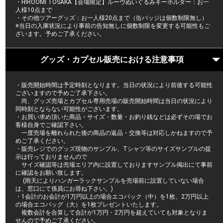
・HIROOMI TOSAKA【会場限定】ルーヴぬいぐるみキーホルダー：お一
人様10点まで
・その他ツアーグッズ：お一人様20点まで（缶バッジは個数制限無し）
※当日の入庫状況により事前の告知無しに個数制限を変更する可能性もご
ざいます。予めご了承ください。
グッズ・カプセル販売における注意事項
・販売開始時間は予定時刻となります。当日の状況により前後する可能性
ございますので予めご了承下さい。
尚、グッズ売場とカプセル専用売場の販売開始時間は当日の状況により
同時刻とならない可能性がございます。
・お買い求め頂いた商品・サイズ・数量・お釣り銭などは必ずその場でお
客様自身でご確認下さい。
一度売場を離れられた後の商品の返品・交換等は対応しかねますので予
めご了承ください。
・販売レジでのグッズ現物のサンプル、Tシャツ等のサイズサンプルの提
示は行っておりませんので
サイズ確認等は売場エリア内に設置しておりますサンプル掲出にて事前
に確認をお願い致します。
(雨天によりハンガーラックサンプルを売場前に設置していない場合
は、窓口にて係員にお尋ね下さい。)
・1会計のお会計が1万円以上の場合エコバック（中）を1枚、2万円以上
の場合エコバッグ（大）を1枚プレゼントいたします。
複数会計を合算して合計が1万円・2万円を超えていても対象となりま
せんので予めご了承ください。