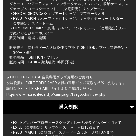
グケース、ツアーTシャツ、マフラータオル、缶バッジ、収納ケース、マ
グカップ＆コースターセット、【会場限定】リップケース
・SPECIAL SHOWCASE：ツアーTシャツ、マフラータオル
・RYUJI IMAICHI：ハーフネックTシャツ、キャラクターキーホルダー、
【会場限定】スノードーム
・HIROOMI TOSAKA：裏毛Tシャツ、ハンドミラー、【会場限定】ルー
ヴぬいぐるみキーホルダー
販売時間：開場～開演
販売場所：京セラドーム大阪3F中央プラザ IGNITIONカプセル特設テント
（3ゲート側）
販売商品：IGNITIONカプセル
販売時間：14:00～終演後約1時間(予定)
★EXILE TRIBE CARD会員専用グッズ売場のご案内★
会場物販に EXILE TRIBE CARD会員の専用グッズ売場を常設いたします。
詳細は EXILE TRIBE CARDサイトよりご確認ください。
https://www.exiletribecard.jp/campaign/livegoods/index.php
購入制限
・EXILEメンバープロデュースグッズ：お一人様各メンバー10点まで
・EXILE【会場限定】リップケース：お一人様10点まで
・RYUJI IMAICHI【会場限定】スノードーム：お一人様10点まで