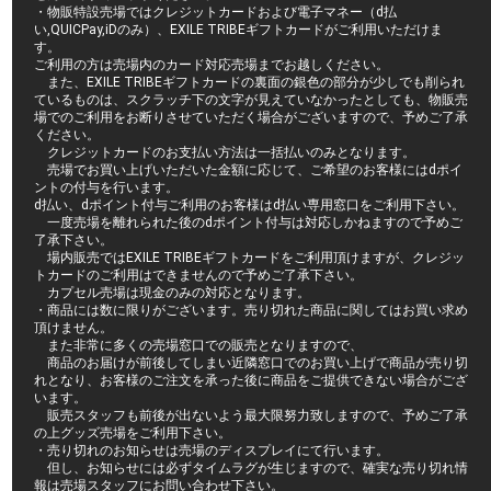
・物販特設売場ではクレジットカードおよび電子マネー（d払
い,QUICPay,iDのみ）、EXILE TRIBEギフトカードがご利用いただけま
す。
ご利用の方は売場内のカード対応売場までお越しください。
また、EXILE TRIBEギフトカードの裏面の銀色の部分が少しでも削られ
ているものは、スクラッチ下の文字が見えていなかったとしても、物販売
場でのご利用をお断りさせていただく場合がございますので、予めご了承
ください。
クレジットカードのお支払い方法は一括払いのみとなります。
売場でお買い上げいただいた金額に応じて、ご希望のお客様にはdポイ
ントの付与を行います。
d払い、dポイント付与ご利用のお客様はd払い専用窓口をご利用下さい。
一度売場を離れられた後のdポイント付与は対応しかねますので予めご
了承下さい。
場内販売ではEXILE TRIBEギフトカードをご利用頂けますが、クレジッ
トカードのご利用はできませんので予めご了承下さい。
カプセル売場は現金のみの対応となります。
・商品には数に限りがございます。売り切れた商品に関してはお買い求め
頂けません。
また非常に多くの売場窓口での販売となりますので、
商品のお届けが前後してしまい近隣窓口でのお買い上げで商品が売り切
れとなり、お客様のご注文を承った後に商品をご提供できない場合がござ
います。
販売スタッフも前後が出ないよう最大限努力致しますので、予めご了承
の上グッズ売場をご利用下さい。
・売り切れのお知らせは売場のディスプレイにて行います。
但し、お知らせには必ずタイムラグが生じますので、確実な売り切れ情
報は売場スタッフにお問い合わせ下さい。