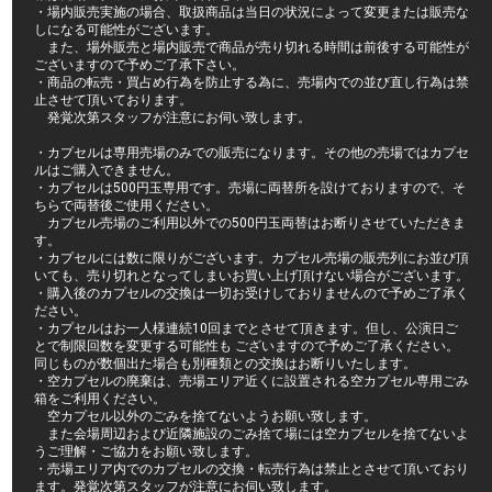
・場内販売実施の場合、取扱商品は当日の状況によって変更または販売な
しになる可能性がございます。
また、場外販売と場内販売で商品が売り切れる時間は前後する可能性が
ございますので予めご了承下さい。
・商品の転売・買占め行為を防止する為に、売場内での並び直し行為は禁
止させて頂いております。
発覚次第スタッフが注意にお伺い致します。
・カプセルは専用売場のみでの販売になります。その他の売場ではカプセ
ルはご購入できません。
・カプセルは500円玉専用です。売場に両替所を設けておりますので、そ
ちらで両替後ご使用ください。
カプセル売場のご利用以外での500円玉両替はお断りさせていただきま
す。
・カプセルには数に限りがございます。カプセル売場の販売列にお並び頂
いても、売り切れとなってしまいお買い上げ頂けない場合がございます。
・購入後のカプセルの交換は一切お受けしておりませんので予めご了承く
ださい。
・カプセルはお一人様連続10回までとさせて頂きます。但し、公演日ご
とで制限回数を変更する可能性も ございますので予めご了承ください。
同じものが数個出た場合も別種類との交換はお断りいたします。
・空カプセルの廃棄は、売場エリア近くに設置される空カプセル専用ごみ
箱をご利用ください。
空カプセル以外のごみを捨てないようお願い致します。
また会場周辺および近隣施設のごみ捨て場には空カプセルを捨てないよ
うご理解・ご協力をお願い致します。
・売場エリア内でのカプセルの交換・転売行為は禁止とさせて頂いており
ます。発覚次第スタッフが注意にお伺い致します。