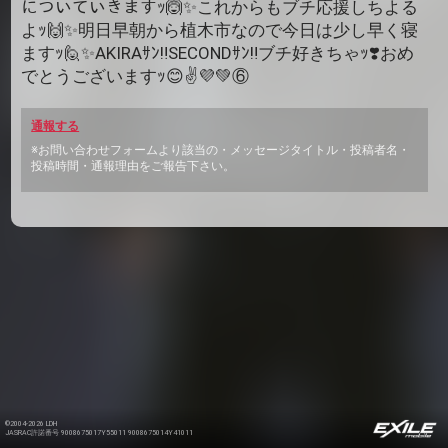
についていきますｯ🙆✨これからもブチ応援しちよる
よｯ🙌✨明日早朝から植木市なので今日は少し早く寝
ますｯ🙋✨AKIRAｻﾝ‼️SECONDｻﾝ‼️ブチ好きちゃｯ❣️おめ
でとうございますｯ😊✌💜💚⑥
通報する
※お問い合わせフォームより該当の・メッセージタイトル・投稿者名・
投稿時間・通報理由をご報告下さい。
©2004-2026 LDH
JASRAC許諾番号 9008675017Y55011 9008675014Y41011