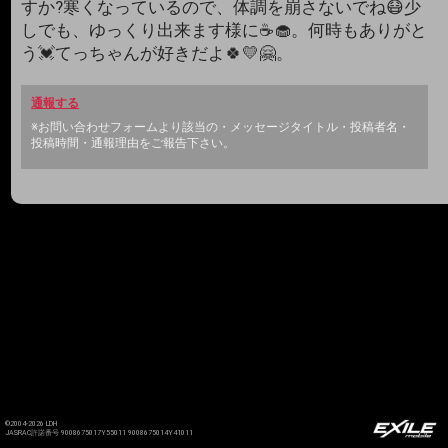
すか?寒くなっているので、体調を崩さないでね😷少
しでも、ゆっくり出来ます様に☕🧁。何時もありがと
う💓てっちゃんが好きだよ🍀💛🤗。
通報する
※お問い合わせフォームより該当の・メッセージタイトル・投稿者名・
投稿時間・通報理由をご報告下さい。
©2004-2026 LDH
JASRAC許諾番号 9008675017Y55011 9008675014Y41011