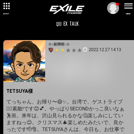
ARTIST
MENU
EX TALK
☆♪銀輝樹♪☆
2022.12.27 14:13
TETSUYA様
てっちゃん、お帰り〜😄✨。台湾で、ゲストライブ
❤️‍🔥素敵!です😊💕。やっぱりSECONDかっこ良いなぁ
🕺🏼。来年は、沢山見られるかな🤔楽しみにしてい
ますねっ😉。クリスマス🎄楽しめたみたいで、良か
ったです🫡🎅。TETSUYAさんは、今日も、お仕事で