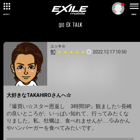
ARTIST
MENU
EX TALK
ユッキ☆
2022.12.17 10:50
大好きなTAKAHIROさんへ☆
『爆買い☆スター恩返し 3時間SP』観ました✨長崎
の良いところが、いっぱい知れて、行ってみたくな
りました。私、牡蠣は、食べれませんが……💦みかん
やハンバーガーを食べてみたいです。