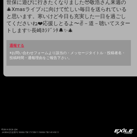
世保に遊びに行きたくなりました🥹敬浩さん来週の
🎄Xmasライブ♪に向けて忙しい毎日を送られている
と思います。寒いけど今日も充実した一日を過ごし
てくださいね❤️応援しとるよ〜✌️－道－聴いてスター
トします✨長崎ｶﾗﾃﾞｼﾀ🔔✨🎄
通報する
※お問い合わせフォームより該当の・メッセージタイトル・投稿者名・
投稿時間・通報理由をご報告下さい。
©2004-2026 LDH
JASRAC許諾番号 9008675017Y55011 9008675014Y41011