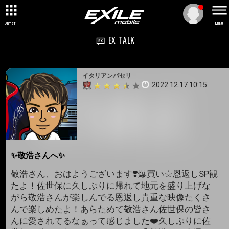
ARTIST
MENU
EX TALK
イタリアンパセリ
2022.12.17 10:15
✨敬浩さんへ✨
敬浩さん、おはようございます❣️爆買い☆恩返しSP観
たよ！佐世保に久しぶりに帰れて地元を盛り上げな
がら敬浩さんが楽しんでる恩返し貴重な映像たくさ
んで楽しめたよ！あらためて敬浩さん佐世保の皆さ
んに愛されてるなぁって感じました❤️久しぶりに佐