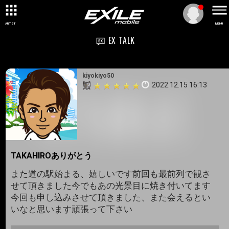
ARTIST
MENU
EX TALK
kiyokiyo50
2022.12.15 16:13
TAKAHIROありがとう
また道の駅始まる、嬉しいです前回も最前列で観さ
せて頂きました今でもあの光景目に焼き付いてます
今回も申し込みさせて頂きました、また会えるとい
いなと思います頑張って下さい