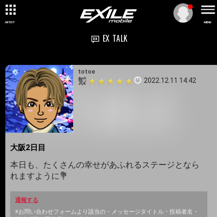
ARTIST
MENU
EX TALK
totoe
2022.12.11 14:42
大阪2日目
本日も、たくさんの幸せがあふれるステージとなら
れますように💐
通報する
※お問い合わせフォームより該当の・メッセージタイトル・投稿者名・