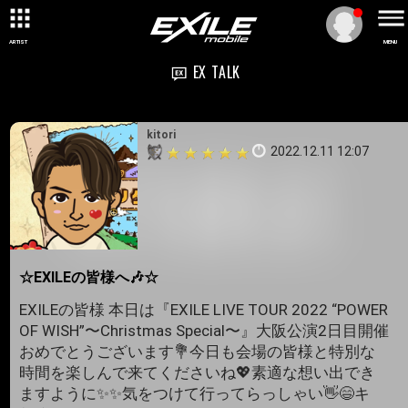
ARTIST
MENU
EX TALK
kitori
2022.12.11 12:07
☆EXILEの皆様へ🎶☆
EXILEの皆様 本日は『EXILE LIVE TOUR 2022 “POWER
OF WISH”〜Christmas Special〜』大阪公演2日目開催
おめでとうございます💐今日も会場の皆様と特別な
時間を楽しんで来てくださいね💖素適な想い出でき
ますように✨✨気をつけて行ってらっしゃい👋😄キ