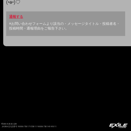
(•ө•)♡
通報する
※お問い合わせフォームより該当の・メッセージタイトル・投稿者名・
投稿時間・通報理由をご報告下さい。
©2004-2026 LDH
JASRAC許諾番号 9008675017Y55011 9008675014Y41011