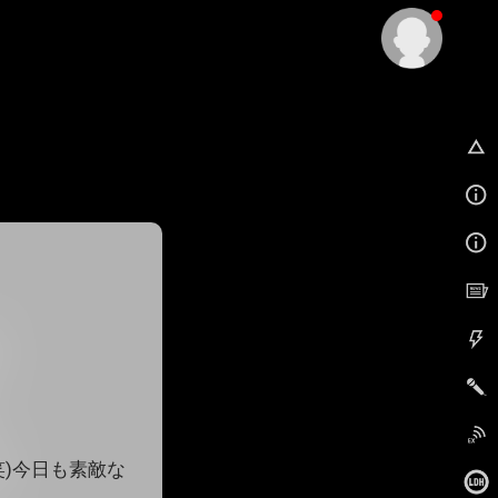
EX
笑)今日も素敵な