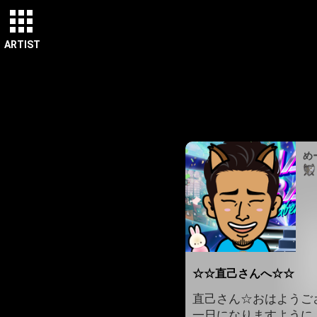
ARTIST
め
☆☆直己さんへ☆☆
直己さん☆おはようござ
一日になりますように…(*