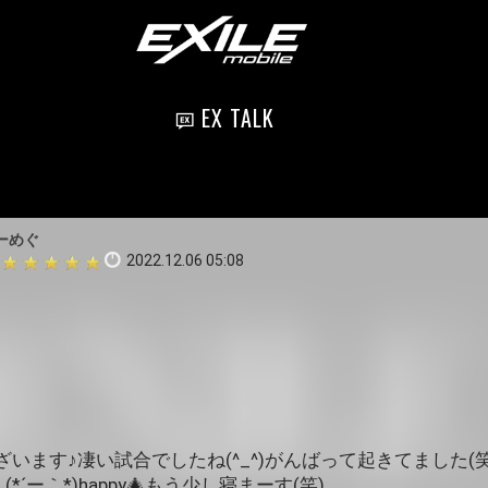
EX TALK
ーめぐ
2022.12.06 05:08
います♪凄い試合でしたね(^_^)がんばって起きてました(
´ー｀*)happy🎄もう少し寝まーす(笑)