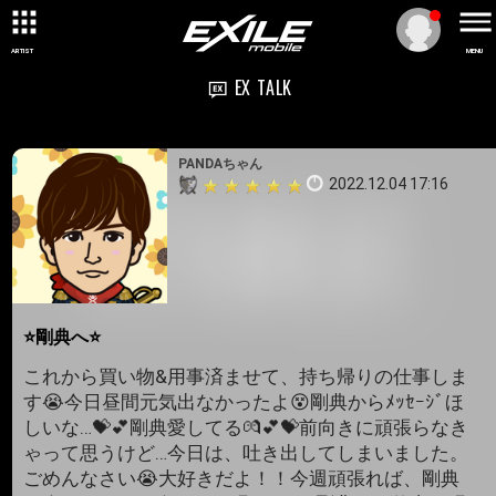
ARTIST
MENU
EX TALK
PANDAちゃん
2022.12.04 17:16
⭐剛典へ⭐
これから買い物&用事済ませて、持ち帰りの仕事しま
す😭今日昼間元気出なかったよ😵剛典からﾒｯｾｰｼﾞほ
しいな…💝💕剛典愛してる💏💕💝前向きに頑張らなき
ゃって思うけど…今日は、吐き出してしまいました。
ごめんなさい😭大好きだよ！！今週頑張れば、剛典