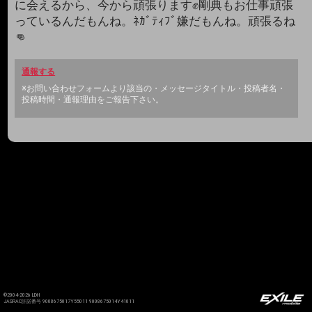
に会えるから、今から頑張ります✊️剛典もお仕事頑張
っているんだもんね。ﾈｶﾞﾃｨﾌﾞ嫌だもんね。頑張るね
👊
通報する
※お問い合わせフォームより該当の・メッセージタイトル・投稿者名・
投稿時間・通報理由をご報告下さい。
©2004-2026 LDH
JASRAC許諾番号 9008675017Y55011 9008675014Y41011