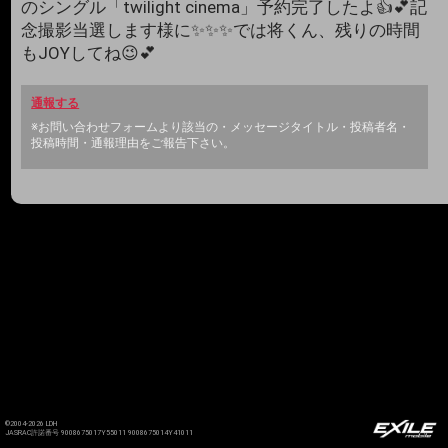
のシングル「twilight cinema」予約完了したよ👍💕記
念撮影当選します様に✨✨✨では将くん、残りの時間
もJOYしてね😉💕
通報する
※お問い合わせフォームより該当の・メッセージタイトル・投稿者名・
投稿時間・通報理由をご報告下さい。
©2004-2026 LDH
JASRAC許諾番号 9008675017Y55011 9008675014Y41011