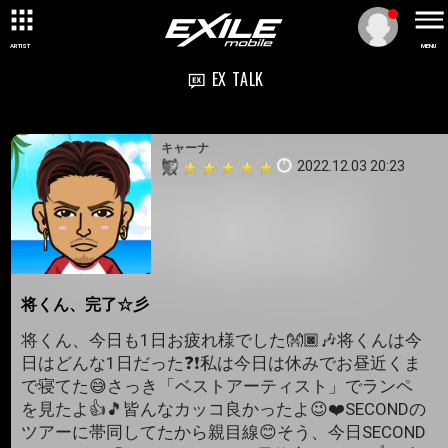
ARTIST
MENU
EX TALK
キャーナ
2022.12.03 20:23
将くん、完了☆彡
将くん、今日も1日お疲れ様でした👐🏿🎶将くんは今
日はどんな1日だった❓❗️私は今日は休みでお昼近くま
で寝てた😅さっき「ベストアーティスト」でランペ
を見たよ👍🎵皆んなカッコ良かったよ😉❤️SECONDの
ツアーに帯同してたから親目線😊そう、今日SECOND