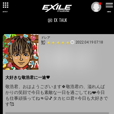
ARTIST
MENU
EX TALK
ドレア
2022.04.19 07:18
大好きな敬浩君に一途💗
敬浩君、おはようございます🍀敬浩君の、溢れんば
かりの笑顔で今日も素敵な一日を過ごしてね❤️今日
も仕事頑張ってね👊😆🎵タカヒロ君⭐今日も大好きで
す🥰