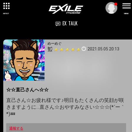
ARTIST
MENU
EX TALK
めーめぐ
2021.05.05 20:13
☆☆直己さんへ☆☆
直己さん☆お疲れ様です♪明日もたくさんの笑顔が咲
きますように…直さん☆おやすみなさい☆☆☆(*´ー｀
*)💤
通報する