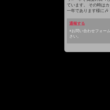
ています。 その時はカ
一年であります様に🎶
通報する
※お問い合わせフォー
さい。