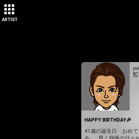
ARTIST
yu
HAPPY BIRTHDAY🎉
41歳の誕生日 おめで
今… 早く我慢の日々