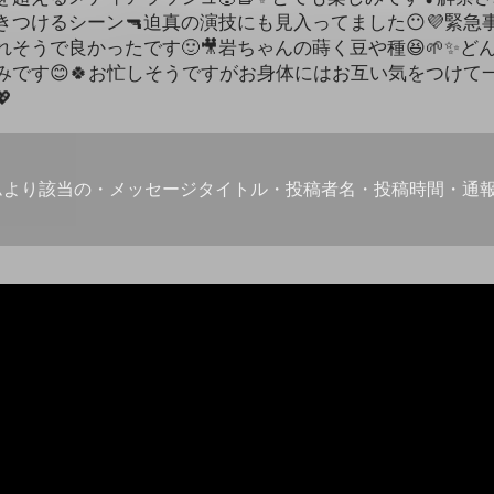
つけるシーン🔫迫真の演技にも見入ってました😶💜緊急
そうで良かったです🙂🎥岩ちゃんの蒔く豆や種😆🌱✨ど
みです😊🍀お忙しそうですがお身体にはお互い気をつけて

ムより該当の・メッセージタイトル・投稿者名・投稿時間・通