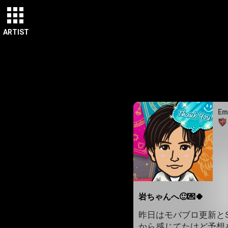
ARTIST
Em
岩ちゃんへ🙂💌🍀
昨日はモバブロ更新とSW
から感じてたけど予想