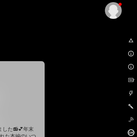
EX
ました📻💕年末
された本編のいつ