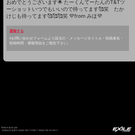
おめでとうございます🌟 たーくんてーたんのT&Tツ
ーショットいつでもいいので待ってます🥰笑 たか
けじも待ってます🥰🥰🥰笑 💜from みほ💜
通報する
※お問い合わせフォームより該当の・メッセージタイトル・投稿者名・
投稿時間・通報理由をご報告下さい。
©2004-2026 LDH
JASRAC許諾番号 9008675017Y55011 9008675014Y41011