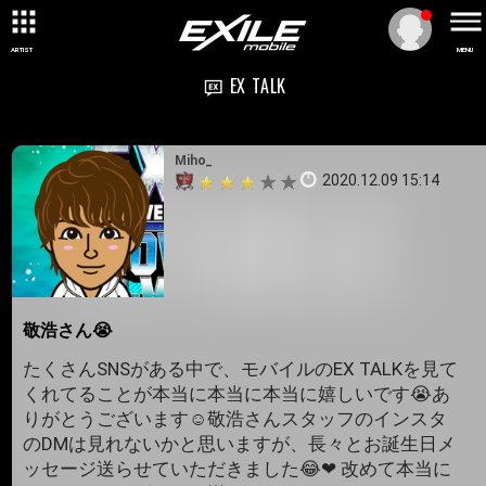
ARTIST
MENU
EX TALK
Miho_
2020.12.09 15:14
敬浩さん😭
たくさんSNSがある中で、モバイルのEX TALKを見て
くれてることが本当に本当に本当に嬉しいです😭あ
りがとうございます☺敬浩さんスタッフのインスタ
のDMは見れないかと思いますが、長々とお誕生日メ
ッセージ送らせていただきました😂❤ 改めて本当に