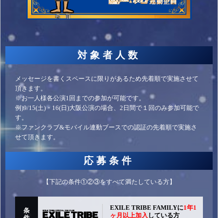
対象者人数
メッセージを書くスペースに限りがあるため先着順で実施させて
頂きます。
※お一人様各公演1回までの参加が可能です。
例)9/15(土)・16(日)大阪公演の場合、2日間で１回のみ参加可能で
す。
※ファンクラブ&モバイル連動ブースでの認証の先着順で実施さ
せて頂きます。
応募条件
【下記の条件①②③をすべて満たしている方】
EXILE TRIBE FAMILYに
1年1
条
ヶ月以上加入
している方
件