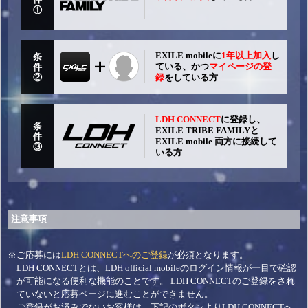
①
EXILE mobileに
1年以上加入
し
条
ている、かつ
マイページの登
件
②
録
をしている方
LDH CONNECT
に登録し、
条
EXILE TRIBE FAMILYと
件
EXILE mobile 両方に接続して
③
いる方
注意事項
※ご応募には
LDH CONNECTへのご登録
が必須となります。
LDH CONNECTとは、LDH official mobileのログイン情報が一目で確認
が可能になる便利な機能のことです。 LDH CONNECTのご登録をされ
ていないと応募ページに進むことができません。
ご登録がお済みでないお客様は、下記のボタンよりLDH CONNECTへ