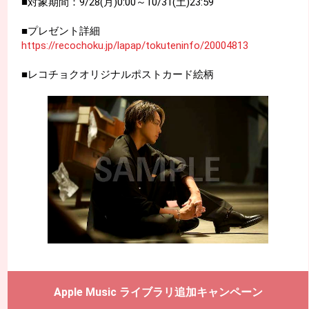
■対象期間：9/28(月)0:00～10/31(土)23:59
■プレゼント詳細
https://recochoku.jp/lapap/tokuteninfo/20004813
■レコチョクオリジナルポストカード絵柄
Apple Music ライブラリ追加キャンペーン