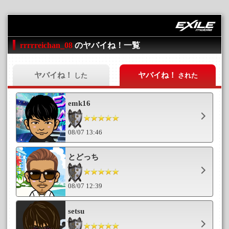
rrrrreichan_08
のヤバイね！一覧
ヤバイね！
ヤバイね！
した
された
emk16
08/07 13:46
とどっち
08/07 12:39
setsu