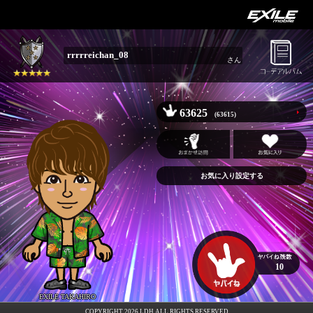
rrrrreichan_08
さん
63625
(63615)
お気に入り設定する
10
EXILE TAKAHIRO
COPYRIGHT 2026 LDH ALL RIGHTS RESERVED