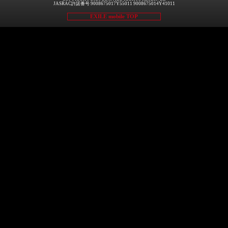
JASRAC許諾番号 9008675017Y55011 9008675014Y41011
EXILE mobile TOP