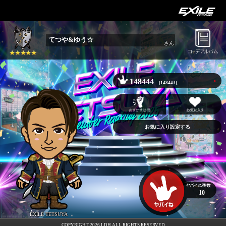
てつや&ゆう☆
さん
148444
(148443)
お気に入り設定する
10
EXILE TETSUYA
COPYRIGHT 2026 LDH ALL RIGHTS RESERVED