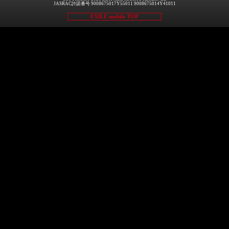
JASRAC許諾番号 9008675017Y55011 9008675014Y41011
EXILE mobile TOP