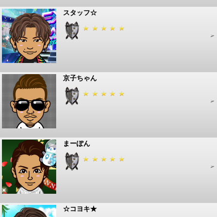
スタッフ☆
京子ちゃん
まーぽん
☆コヨキ★