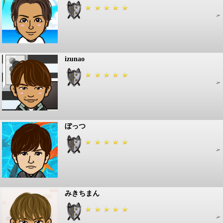
izunao
ぼっつ
みきちまん