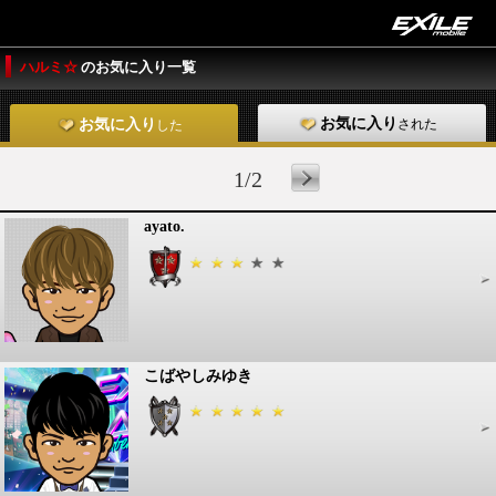
ハルミ☆
のお気に入り一覧
お気に入り
された
お気に入り
した
1/2
ayato.
こばやしみゆき