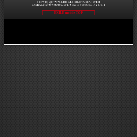
COPYRIGHT 2026 LDH ALL RIGHTS RESERVED
JASRAC許諾番号 9008675017Y55011 9008675014Y41011
EXILE mobile TOP