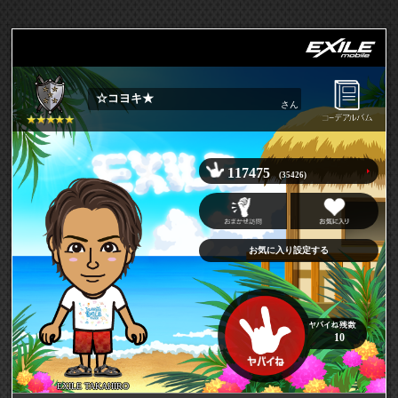
☆コヨキ★
さん
117475
(35426)
お気に入り設定する
10
EXILE TAKAHIRO