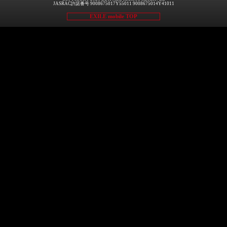
JASRAC許諾番号 9008675017Y55011 9008675014Y41011
EXILE mobile TOP