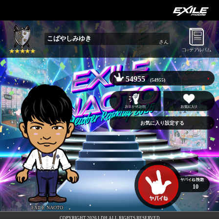
こばやしみゆき
さん
54955
(54955)
お気に入り設定する
10
EXILE NAOTO
COPYRIGHT 2026 LDH ALL RIGHTS RESERVED