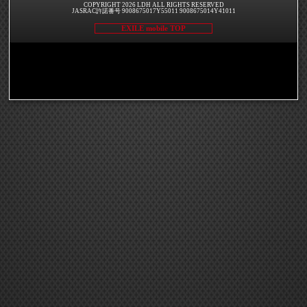
COPYRIGHT 2026 LDH ALL RIGHTS RESERVED
JASRAC許諾番号 9008675017Y55011 9008675014Y41011
EXILE mobile TOP