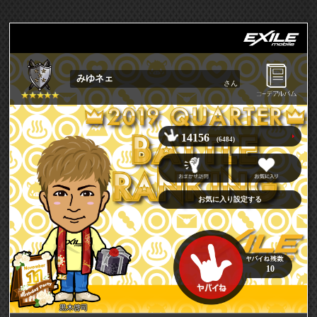
みゆネェ
さん
14156
(6484)
お気に入り設定する
10
黒木啓司