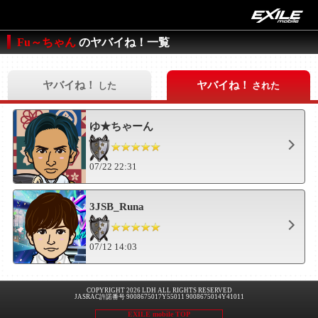
Fu～ちゃん
のヤバイね！一覧
ヤバイね！
ヤバイね！
した
された
ゆ★ちゃーん
07/22 22:31
3JSB_Runa
07/12 14:03
COPYRIGHT 2026 LDH ALL RIGHTS RESERVED
JASRAC許諾番号 9008675017Y55011 9008675014Y41011
EXILE mobile TOP